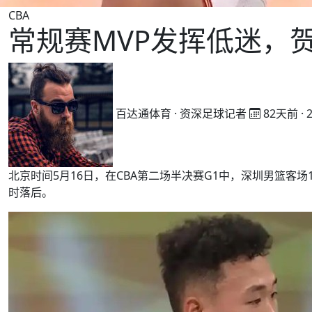
CBA
常规赛MVP发挥低迷，贺希
百达通体育 · 资深足球记者
82天前 · 
北京时间5月16日，在CBA第二场半决赛G1中，深圳男篮客场1
时落后。