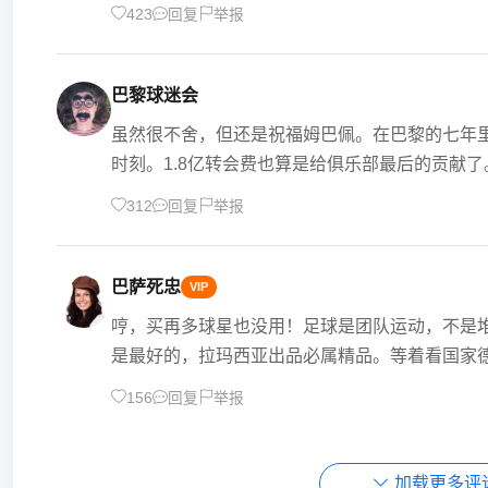
423
回复
举报
巴黎球迷会
虽然很不舍，但还是祝福姆巴佩。在巴黎的七年
时刻。1.8亿转会费也算是给俱乐部最后的贡献
312
回复
举报
巴萨死忠
VIP
哼，买再多球星也没用！足球是团队运动，不是
是最好的，拉玛西亚出品必属精品。等着看国家
156
回复
举报
加载更多评