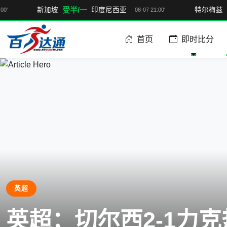
受半/一
印度尼西亚
特尔梅兹
纳曼干新春
08-07 21:00'
08-07 22
首页
即时比分
英超
英超：切尔西2-1力