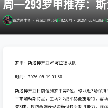
周一293罗甲推荐：
百达通体育 · 资深足球记者
82天前 · 2026年05月18日
罗甲：斯洛博齐亚VS阿拉德联队
时间：2026-05-19 01:30
斯洛博齐亚目前位列罗甲第8位，球队近3场保持不
平布加勒斯特星，主场2-2战平赫曼施塔特，客场
失3球，攻防两端表现均衡但缺乏制胜能力。连