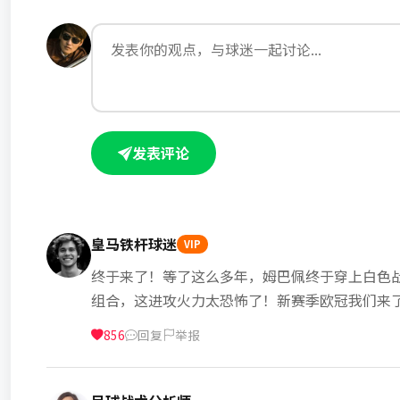
发表评论
皇马铁杆球迷
VIP
终于来了！等了这么多年，姆巴佩终于穿上白色
组合，这进攻火力太恐怖了！新赛季欧冠我们来了！Ha
856
回复
举报