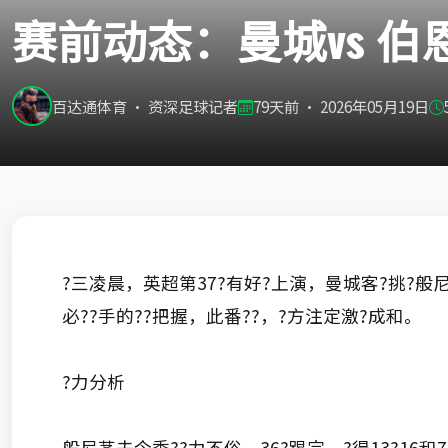
赛前动态：曼城vs 伯
百达通体育 · 资深足球记者
79天前 · 2026年05月19日
?三凌晨，英超第37?有好?上演，曼城客?挑?般
必??手的??把握，此番??，?方注定激?成和。
?力分析
般尼茅夫今季??力不俗，36?踢完，?得13?16和