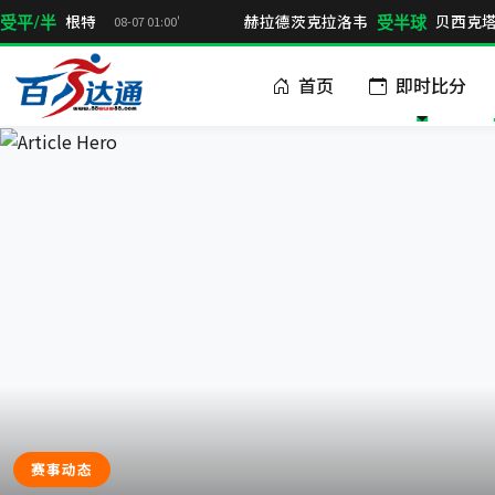
受半球
赫拉德茨克拉洛韦
贝西克塔斯
0'
08-07 01:00'
首页
即时比分
赛事动态