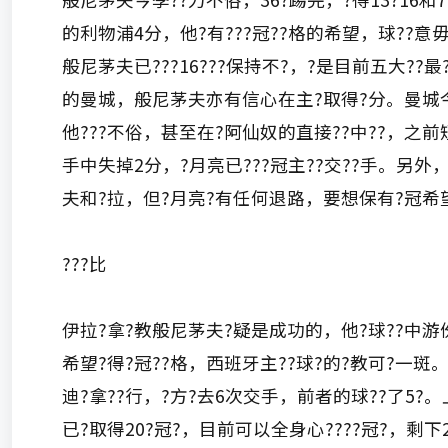
的利物浦4分，他?有???冠??格的希望，球??意
般尼茅夫已???16???保持不?，?是目前五大??最
的曼城，般尼茅夫亦有信心在主?取得?分。曼城今季
他???不俗，甚至在?阿仙奴的直接??中??，之前
手中失掉2分，?月亮已???冠主??交??手。另外，
夫和?拉，但?月亮?有任何退路，要想保有?冠希
???比
伊拉?拿?教般尼茅夫?疑是成功的，他?球??中游份
希望?得?冠??格，西班牙主??球?的?教可?一斑
迪?拿??行，?方?去6次交手，前者的球??了5?
已?取得20?冠?，目前可以全身心????冠?，剩