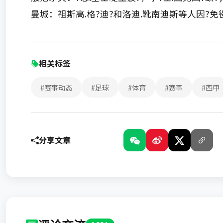
曼城：祖斯高.格?迪?和洛迪.靴南迪斯等人因?免
相关标签
#赛事动态
#足球
#体育
#赛事
#西甲
分享文章