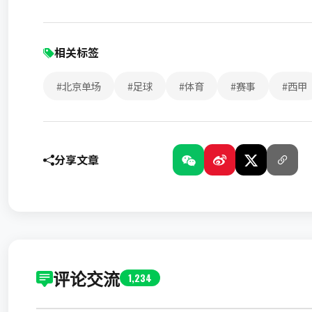
相关标签
#北京单场
#足球
#体育
#赛事
#西甲
分享文章
评论交流
1,234