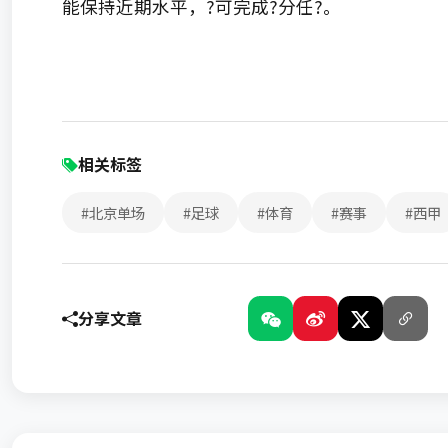
能保持近期水平，?可完成?分任?。
相关标签
#北京单场
#足球
#体育
#赛事
#西甲
分享文章