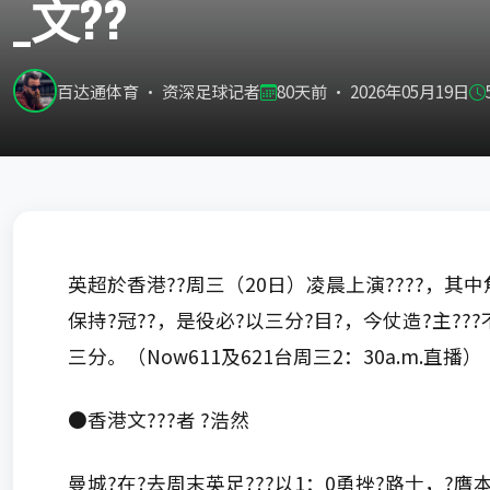
_文??
百达通体育 · 资深足球记者
80天前 · 2026年05月19日
英超於香港??周三（20日）凌晨上演????，其中
保持?冠??，是役必?以三分?目?，今仗造?主??
三分。（Now611及621台周三2：30a.m.直播）
●香港文???者 ?浩然
曼城?在?去周末英足???以1：0勇挫?路士，?膺