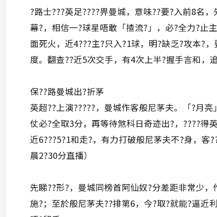
?路士???英足????畀曼城，意味??要?入前8名
幕?，相信一?球星唔敢「揸流?」，必?全力?止主??
面死火，近4???主?只入?1球，明?缺乏?攻本?
度。翻查??近5次交手，有4次上半?握手言和，追
保??路曼城出?折茅
英超??上演?????，曼城作客般尼茅夫。「?月亮」
仗必?全取3分，再等待煞科日奇迹出?，????得
近6???5?1和走?，有力打破般尼茅夫不?身，客?
晨2?30分直播）
先睇??形?，曼城同榜首阿仙奴?分差距非常少，作
施?；至於般尼茅夫??排第6，今?取?就能?逼近利