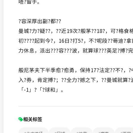
唔?留手。
?容深厚出副?都??
曼城?力?疑??，??近19次?般茅??18?，可?格
初????起到今?，16日?打5?，不?呢段??哥迪
力休息，派出???容???波，就算球???英足?搏?
般尼茅夫下半季愈?愈勇，保持17?法定??不?，?中
入?券，肯定搏?；??全力?撼之下，??曼城就算?
「-1」?「?球和」。
相关标签