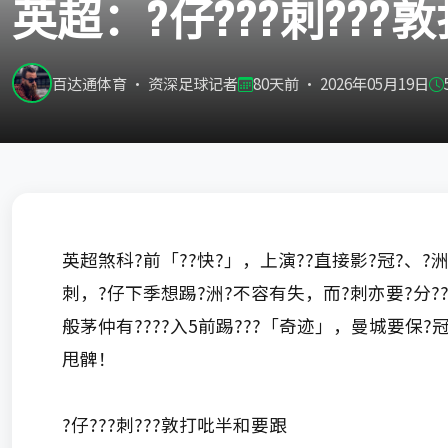
英超：?仔???刺???
百达通体育 · 资深足球记者
80天前 · 2026年05月19日
英超煞科?前「??快?」，上演??直接影?冠?、?洲?
刺，?仔下季想踢?洲?不容有失，而?刺亦要?分
般茅仲有????入5前踢???「奇迹」，曼城要保?冠
甩髀！
?仔???刺???敦打吡半和要跟