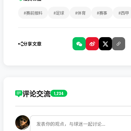
#赛前报料
#足球
#体育
#赛事
#西甲
分享文章
评论交流
1,234