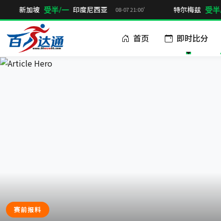
受半/一
尼西亚
特尔梅兹
纳曼干新春
08-07 21:00'
08-07 22:00'
首页
即时比分
赛前报料