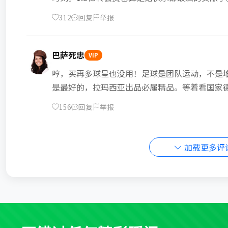
312
回复
举报
巴萨死忠
VIP
哼，买再多球星也没用！足球是团队运动，不是
是最好的，拉玛西亚出品必属精品。等着看国家
156
回复
举报
加载更多评