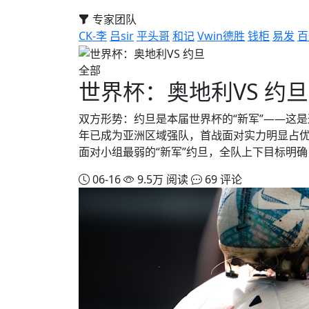
专家团队
CK-李
吕sir
平头哥
和记
Vwin德胜
钱柜
易发
百
全部
世界杯：奥地利VS 约旦
双方形势：约旦是本届世界杯的“新军”——这
年已成为亚洲区域强队，首战面对实力明显占
面对小组最弱的“新军”约旦，全队上下目标明确：
06-16
9.5万 阅读
69 评论