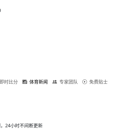
0
即时比分
体育新闻
专家团队
免费贴士
，24小时不间断更新