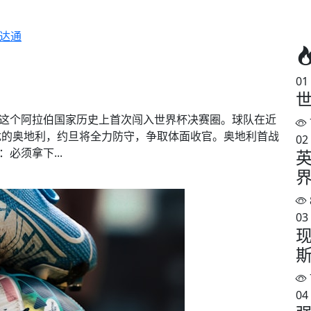
达通
01
世
是这个阿拉伯国家历史上首次闯入世界杯决赛圈。球队在近
优的奥地利，约旦将全力防守，争取体面收官。奥地利首战
02
必须拿下...
英
03
04