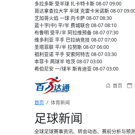
多拉多斯
受半球
扎卡特卡斯
08-07 09:00
哥达拿查拉大学
半球
克雷卡米诺斯
08-07 09:0
芝加哥火焰
一球
内卡萨
08-07 08:30
蓝十字(中)
平/半
费城联合
08-07 08:10
布鲁明
受平/半
阿拉维预备
08-07 07:30
维多利亚
平手
巴拉纳竞技
08-07 07:00
圣塔菲联
平/半
拉努斯
08-07 06:00
祖利亚诺
平手
安索阿特吉
08-07 03:30
本菲卡
两球半
哈茨
08-07 03:00
希伯尼安
一/球半
斯肯迪亚
08-07 03:00
首页
首页
体育新闻
足球新闻
全球足球赛事资讯、转会动态、赛前分析与预测