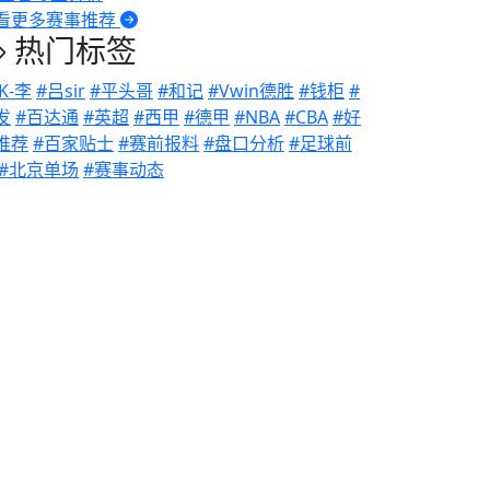
看更多赛事推荐
热门标签
K-李
#吕sir
#平头哥
#和记
#Vwin德胜
#钱柜
#
发
#百达通
#英超
#西甲
#德甲
#NBA
#CBA
#好
推荐
#百家贴士
#赛前报料
#盘口分析
#足球前
#北京单场
#赛事动态