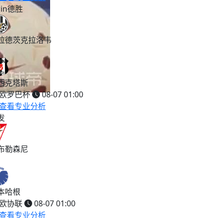
win德胜
拉德茨克拉洛韦
西克塔斯
欧罗巴杯
08-07 01:00
查看专业分析
发
布勒森尼
本哈根
欧协联
08-07 01:00
查看专业分析