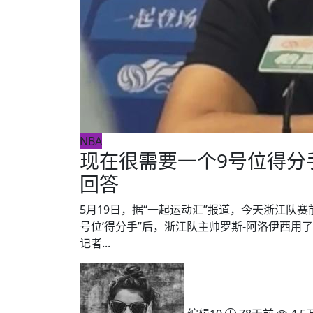
NBA
现在很需要一个9号位得分
回答
5月19日，据“一起运动汇”报道，今天浙江队
号位’得分手”后，浙江队主帅罗斯-阿洛伊西
记者...